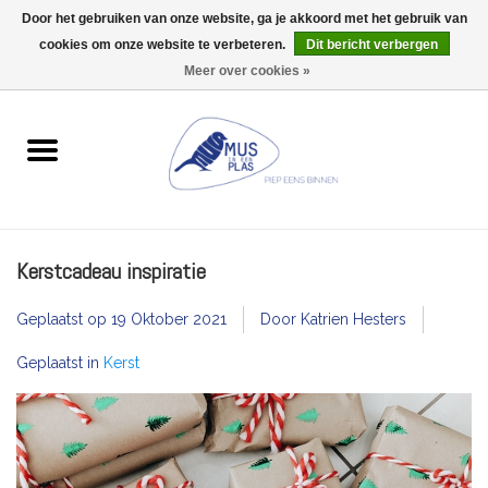
Door het gebruiken van onze website, ga je akkoord met het gebruik van
Wij zijn uitzonderlijk gesloten op Do 13/08
cookies om onze website te verbeteren.
Dit bericht verbergen
0 Artikelen - €0,00
Meer over cookies »
Home
Wenskaarten
Accessoires
Kerstcadeau inspiratie
Lifestyle
Geplaatst op
19 Oktober 2021
Door Katrien Hesters
Kleine gelukjes
Geplaatst in
Kerst
Troost
Thema