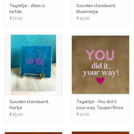
Tegeltje - Alles is
Gouden standaard,
liefde,
Bloemetje
Roze/Lichtgroen -
€17,00
€15,00
10x10
Gouden standaard,
Tegeltje - You did it
Hartje
your way, Taupe/Roze
- 10x10
€15,00
€17,00