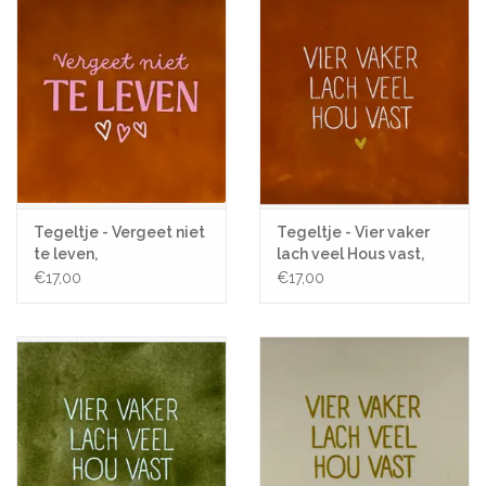
Tegeltje - Vergeet niet
Tegeltje - Vier vaker
te leven,
lach veel Hous vast,
Terra/Warmroze -
Terra/Crème - 10x10
€17,00
€17,00
10x10