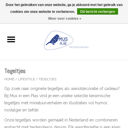
Door het gebruiken van onze website, ga je akkoord met het gebruik van
Wij zijn uitzonderlijk gesloten op Do 13/08
cookies om onze website te verbeteren.
Dit bericht verbergen
0 Artikelen - €0,00
Meer over cookies »
Home
Wenskaarten
Accessoires
Tegeltjes
Lifestyle
HOME
/
LIFESTYLE
/
TEGELTJES
Op zoek naar originele tegeltjes als wanddecoratie of cadeau?
Kleine gelukjes
Bij Mus in een Plas vind je een unieke selectie keramische
tegeltjes met miniatuurverhalen en illustraties vol humor,
Troost
nostalgie en liefde.
Onze tegeltjes worden gemaakt in Nederland en combineren
Thema
ambacht met hedendaags design. Elk wandtegeltje is een klein