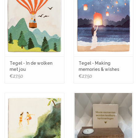
Tegel - In de wolken
Tegel - Making
met jou
memories & wishes
€27,50
€27,50