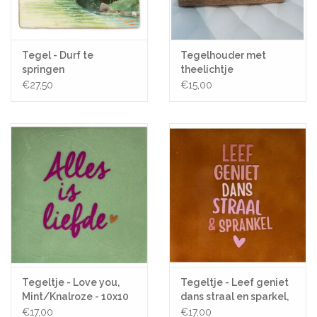
Tegel - Durf te
Tegelhouder met
springen
theelichtje
€27,50
€15,00
Tegeltje - Love you,
Tegeltje - Leef geniet
Mint/Knalroze - 10x10
dans straal en sparkel,
Terra/Roze - 10x10
€17,00
€17,00