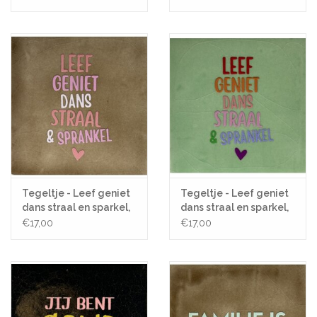
Tegeltje - Leef geniet
Tegeltje - Leef geniet
dans straal en sparkel,
dans straal en sparkel,
Taupe/Roze - 10x10
Mint/Multi - 10x10
€17,00
€17,00