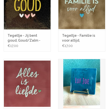
Tegeltje - Jij bent
Tegeltje - Familie is
goud, Goud/Zalm -
voor altijd,
10x10
Taupe/Lichtgroen -
€17,00
€17,00
10x10