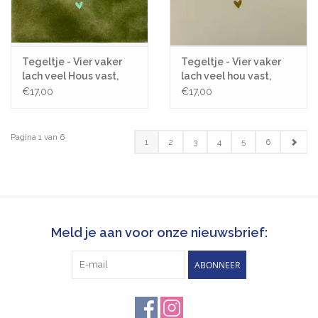
Tegeltje - Vier vaker
Tegeltje - Vier vaker
lach veel Hous vast,
lach veel hou vast,
Olijf/Lichtgroen -
Creme/Goud - 10x10
€17,00
€17,00
10x10
Pagina 1 van 6
1
2
3
4
5
6
Meld je aan voor onze nieuwsbrief:
ABONNEER