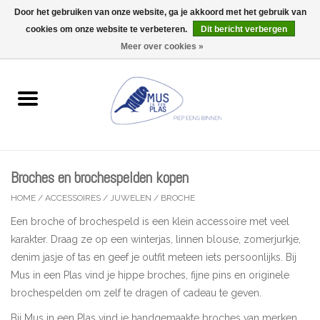
Door het gebruiken van onze website, ga je akkoord met het gebruik van
Wij zijn uitzonderlijk gesloten op Do 06/08 en Do 13/08
cookies om onze website te verbeteren.
Dit bericht verbergen
0 Artikelen - €0,00
Meer over cookies »
Home
Wenskaarten
Accessoires
Broches en brochespelden kopen
Lifestyle
HOME
/
ACCESSOIRES
/
JUWELEN
/
BROCHE
Een broche of brochespeld is een klein accessoire met veel
Kleine gelukjes
karakter. Draag ze op een winterjas, linnen blouse, zomerjurkje,
denim jasje of tas en geef je outfit meteen iets persoonlijks. Bij
Troost
Mus in een Plas vind je hippe broches, fijne pins en originele
brochespelden om zelf te dragen of cadeau te geven.
Thema
Bij Mus in een Plas vind je handgemaakte broches van merken