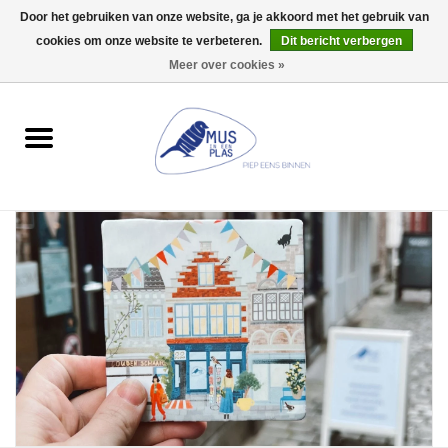
Door het gebruiken van onze website, ga je akkoord met het gebruik van
Wij zijn uitzonderlijk gesloten op Do 13/08
cookies om onze website te verbeteren.
Dit bericht verbergen
0 Artikelen - €0,00
Meer over cookies »
Home
Wenskaarten
Accessoires
Lifestyle
Kleine gelukjes
Troost
Thema