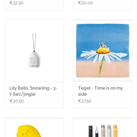
€32,50
€20,00
Lily Bells, Snowling - 3-
Tegel - Time is on my
7 Sec/jingle
side
€30,50
€27,50