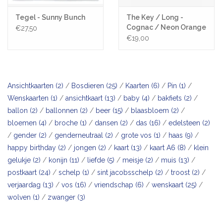
Tegel - Sunny Bunch
The Key / Long -
Cognac / Neon Orange
€27,50
key
€19,00
Ansichtkaarten
(2)
/
Bosdieren
(25)
/
Kaarten
(6)
/
Pin
(1)
/
Wenskaarten
(1)
/
ansichtkaart
(13)
/
baby
(4)
/
bakfiets
(2)
/
ballon
(2)
/
ballonnen
(2)
/
beer
(15)
/
blaasbloem
(2)
/
bloemen
(4)
/
broche
(1)
/
dansen
(2)
/
das
(16)
/
edelsteen
(2)
/
gender
(2)
/
genderneutraal
(2)
/
grote vos
(1)
/
haas
(9)
/
happy birthday
(2)
/
jongen
(2)
/
kaart
(13)
/
kaart A6
(8)
/
klein
gelukje
(2)
/
konijn
(11)
/
liefde
(5)
/
meisje
(2)
/
muis
(13)
/
postkaart
(24)
/
schelp
(1)
/
sint jacobsschelp
(2)
/
troost
(2)
/
verjaardag
(13)
/
vos
(16)
/
vriendschap
(6)
/
wenskaart
(25)
/
wolven
(1)
/
zwanger
(3)