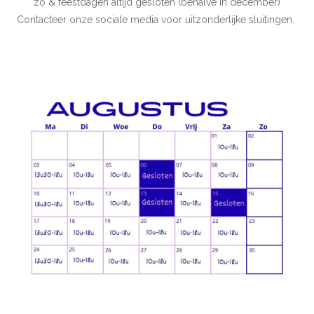
zo & feestdagen altijd gesloten (behalve in december)
Contacteer onze sociale media voor uitzonderlijke sluitingen.