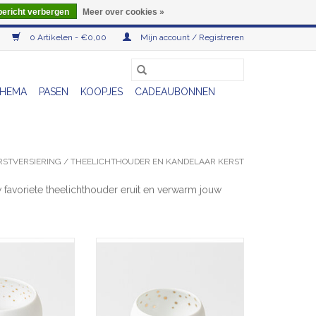
bericht verbergen
Meer over cookies »
0 Artikelen - €0,00
Mijn account / Registreren
HEMA
PASEN
KOOPJES
CADEAUBONNEN
RSTVERSIERING
/
THEELICHTHOUDER EN KANDELAAR KERST
w favoriete theelichthouder eruit en verwarm jouw
jes aan de hemel -
Theelicht - Sterrenhemel - Ø
,5cm
6,5cm
N WINKELWAGEN
TOEVOEGEN AAN WINKELWAGEN