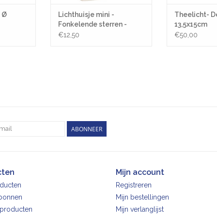
- Ø
Lichthuisje mini -
Theelicht- D
Fonkelende sterren -
13,5x15cm
5x5x7cm
€12,50
€50,00
ABONNEER
cten
Mijn account
oducten
Registreren
bonnen
Mijn bestellingen
producten
Mijn verlanglijst