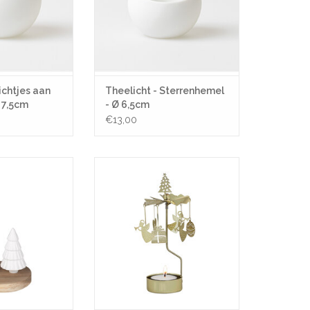
ichtjes aan
Theelicht - Sterrenhemel
 7,5cm
- Ø 6,5cm
€13,00
 - Dennenboom - Ø
Theelicht Molentje - Engeltje - Ø
6,5 cm
6,5 x 16cm
N WINKELWAGEN
TOEVOEGEN AAN WINKELWAGEN