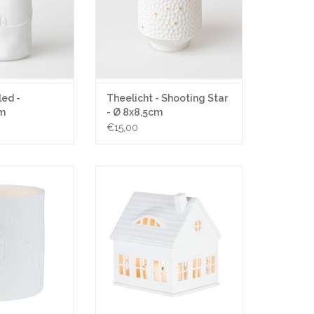
led -
Theelicht - Shooting Star
cm
- Ø 8x8,5cm
€15,00
r - Ø 13,5x15cm
Lichthuisje - Dakkapel -
12,5x10x14,5 cm
N WINKELWAGEN
TOEVOEGEN AAN WINKELWAGEN