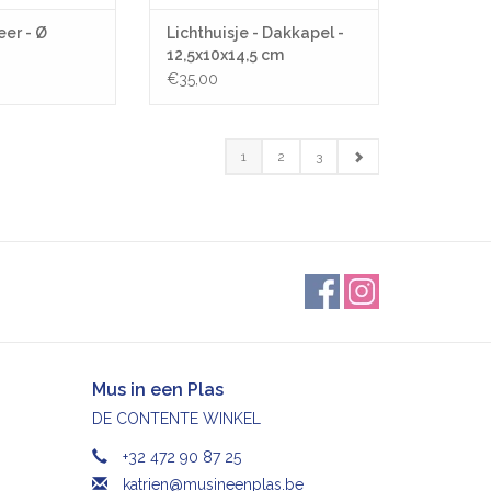
eer - Ø
Lichthuisje - Dakkapel -
12,5x10x14,5 cm
€35,00
1
2
3
Mus in een Plas
DE CONTENTE WINKEL
+32 472 90 87 25
katrien@musineenplas.be