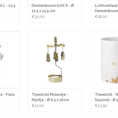
 L - 12,5
Dennenboom licht S - Ø
Lichtverhaalt
12,5 x 15,5 cm
Dennenboom -
cm
€30,00
€18,00
ets - Ø 6,5 x
Theelicht Molentje - Nijntje - Ø 6,5
Theelicht - Winte
x 16cm
Ø 9x
NKELWAGEN
TOEVOEGEN AAN WINKELWAGEN
TOEVOEGEN AA
e - Fiets
Theelicht Molentje -
Theelicht - 
Nijntje - Ø 6,5 x 16cm
Squirrel - Ø
€13,00
€23,50