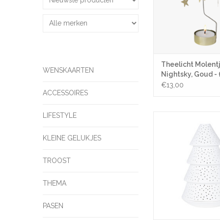
Theelicht Molentj
WENSKAARTEN
Nightsky, Goud - 
16cm
€13,00
ACCESSOIRES
LIFESTYLE
Dennenboom Licht L - 
cm
KLEINE GELUKJES
TOEVOEGEN AAN WI
TROOST
THEMA
PASEN