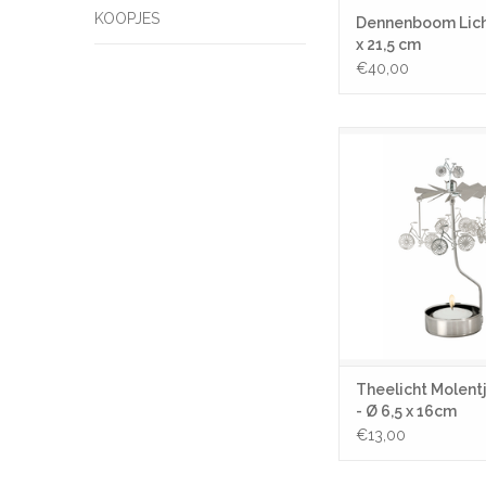
KOOPJES
Dennenboom Licht
x 21,5 cm
€40,00
Theelicht Molentje - Fi
16cm
TOEVOEGEN AAN WI
Theelicht Molentj
- Ø 6,5 x 16cm
€13,00