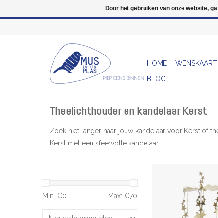
Door het gebruiken van onze website, ga
HOME
WENSKAART
BLOG
Theelichthouder en kandelaar Kerst
Zoek niet langer naar jouw kandelaar voor Kerst of th
Kerst met een sfeervolle kandelaar.
Theelicht Molentje -
Goud - Ø 6,5 x
TOEVOEGEN AAN WI
Min: €
0
Max: €
70