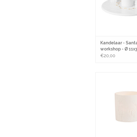
Kandelaar - Sant
workshop - Ø 11x
€20,00
Theelicht - Deer - 
TOEVOEGEN AAN WI