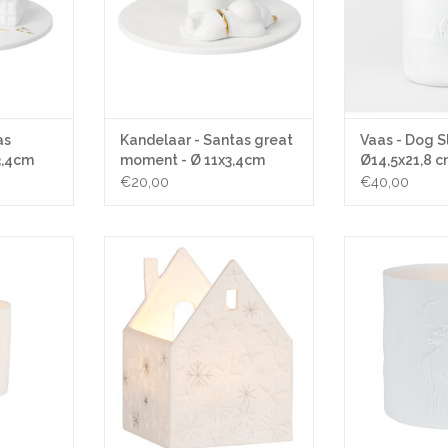
as
Kandelaar - Santas great
Vaas - Dog S
3,4cm
moment - Ø 11x3,4cm
Ø14,5x21,8 
€20,00
€40,00
Ø 6,5x7cm
Lichthuisje mini - Fonkelende
Theelicht- Dee
sterren - 5x5x7cm
NKELWAGEN
TOEVOEGEN AA
TOEVOEGEN AAN WINKELWAGEN