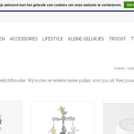
 je akkoord met het gebruik van cookies om onze website te verbeteren.
Dit 
Wij zijn uitzonderlijk gesloten op Do 13/08
EN
ACCESSOIRES
LIFESTYLE
KLEINE GELUKJES
TROOST
T
HOME
/
KE
eelichthouder. Wij kozen er enkele leuke potjes voor jou uit. Kies jou
 Nightsky,
Theelicht Molentje - Trumpet
Theelicht - Licht
 16cm
Angel - Ø 6,5 x 16cm
Ø 7
NKELWAGEN
TOEVOEGEN AAN WINKELWAGEN
TOEVOEGEN AA