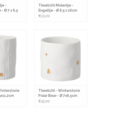
je -
Theelicht Molentje -
 Ø 7 x 6,5
Engeltje - Ø 6,5 x 16cm
€13,00
rstorie Squirrel -
Theelicht - Winterstorie Polar Bear
11,2cm
- Ø 7x6,5cm
N WINKELWAGEN
TOEVOEGEN AAN WINKELWAGEN
Winterstorie
Theelicht - Winterstorie
 9x11,2cm
Polar Bear - Ø 7x6,5cm
€15,00