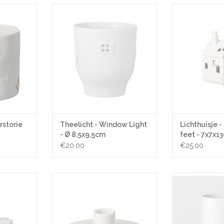
ie Deer - Ø
Theelicht - Window Light - Ø
Lichthuisje - San
8,5x9,5cm
7x7
NKELWAGEN
TOEVOEGEN AAN WINKELWAGEN
TOEVOEGEN AA
rstorie
Theelicht - Window Light
Lichthuisje - 
- Ø 8,5x9,5cm
feet - 7x7x1
€20,00
€25,00
orkshop - Ø
Kandelaar - Santas great moment -
Vaas - Dog Sled
Ø 11x3,4cm
TOEVOEGEN AA
NKELWAGEN
TOEVOEGEN AAN WINKELWAGEN