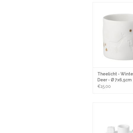
Theelicht - Winterstor
7x6,5cm
TOEVOEGEN AAN WI
Theelicht - Winte
Deer - Ø 7x6,5cm
€15,00
Kandelaar - Santas w
11x3,4cm
TOEVOEGEN AAN WI