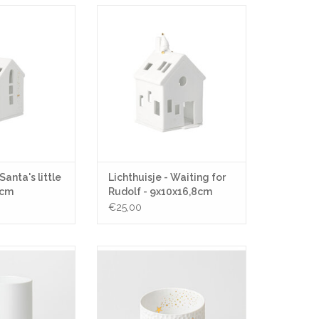
ta's little feet -
Lichthuisje - Waiting for Rudolf -
x13cm
9x10x16,8cm
N WINKELWAGEN
TOEVOEGEN AAN WINKELWAGEN
Santa's little
Lichthuisje - Waiting for
3cm
Rudolf - 9x10x16,8cm
€25,00
 - Ø14,5x21,8 cm
Theelicht - Shooting Star - Ø
8x8,5cm
N WINKELWAGEN
TOEVOEGEN AAN WINKELWAGEN