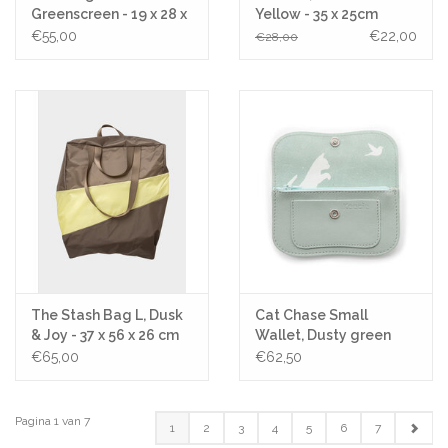
Greenscreen - 19 x 28 x
Yellow - 35 x 25cm
8,5
€55,00
€22,00
€28,00
The Stash Bag L, Dusk
Cat Chase Small
& Joy - 37 x 56 x 26 cm
Wallet, Dusty green
€65,00
€62,50
Pagina 1 van 7
1
2
3
4
5
6
7