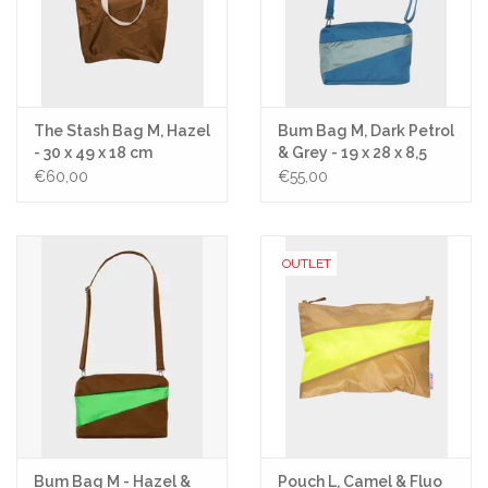
The Stash Bag M, Hazel
Bum Bag M, Dark Petrol
- 30 x 49 x 18 cm
& Grey - 19 x 28 x 8,5
€60,00
€55,00
OUTLET
Bum Bag M - Hazel &
Pouch L, Camel & Fluo