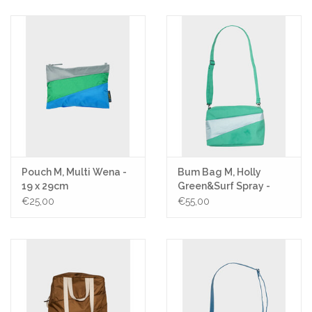
Pouch M, Multi Wena -
Bum Bag M, Holly
19 x 29cm
Green&Surf Spray -
19x28x8,5
€25,00
€55,00