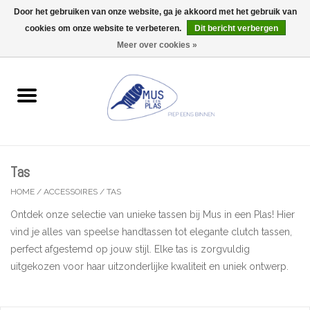
Door het gebruiken van onze website, ga je akkoord met het gebruik van
Wij zijn uitzonderlijk gesloten op Do 06/08 en Do 13/08
cookies om onze website te verbeteren.
Dit bericht verbergen
0 Artikelen - €0,00
Meer over cookies »
Home
Wenskaarten
Accessoires
Tas
Lifestyle
HOME
/
ACCESSOIRES
/
TAS
Ontdek onze selectie van unieke tassen bij Mus in een Plas! Hier
Kleine gelukjes
vind je alles van speelse handtassen tot elegante clutch tassen,
perfect afgestemd op jouw stijl. Elke tas is zorgvuldig
Troost
uitgekozen voor haar uitzonderlijke kwaliteit en uniek ontwerp.
Thema