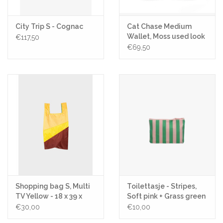
City Trip S - Cognac
Cat Chase Medium
Wallet, Moss used look
€117,50
€69,50
Shopping bag S, Multi
Toilettasje - Stripes,
TV Yellow - 18 x 39 x
Soft pink + Grass green
14,5cm
- 26x3x17,5
€30,00
€10,00