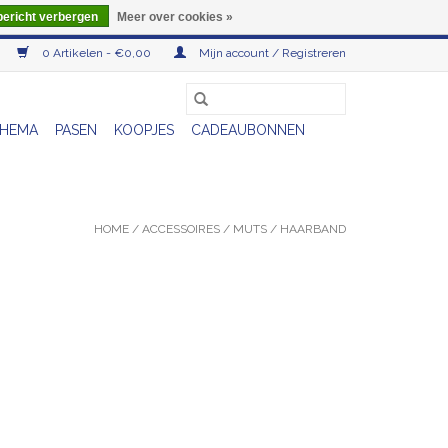
bericht verbergen
Meer over cookies »
0 Artikelen - €0,00
Mijn account / Registreren
HEMA
PASEN
KOOPJES
CADEAUBONNEN
HOME
/
ACCESSOIRES
/
MUTS / HAARBAND