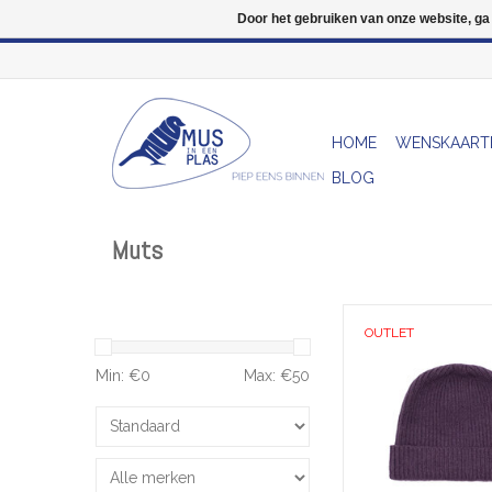
Door het gebruiken van onze website, ga
HOME
WENSKAART
BLOG
Muts
Onze effen Wolvis be
OUTLET
gemaakt van extra fijn
bekend om zijn war
Min: €
0
Max: €
50
prikkende en ad
eigenschapp
TOEVOEGEN AAN WI