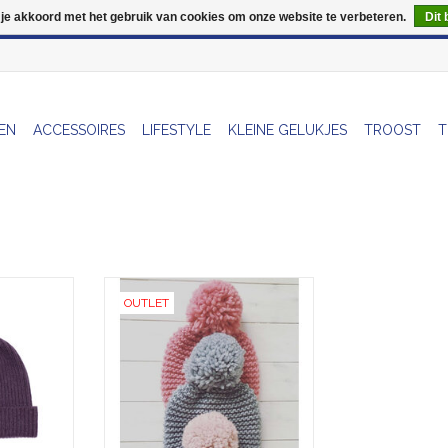
 je akkoord met het gebruik van cookies om onze website te verbeteren.
Dit 
Wij zijn uitzonderlijk gesloten op Do 13/08
EN
ACCESSOIRES
LIFESTYLE
KLEINE GELUKJES
TROOST
T
anies zijn
Muts met pompon - Grijs - Wol
OUTLET
e merinowol,
TOEVOEGEN AAN WINKELWAGEN
me, niet-
emende
en.
NKELWAGEN