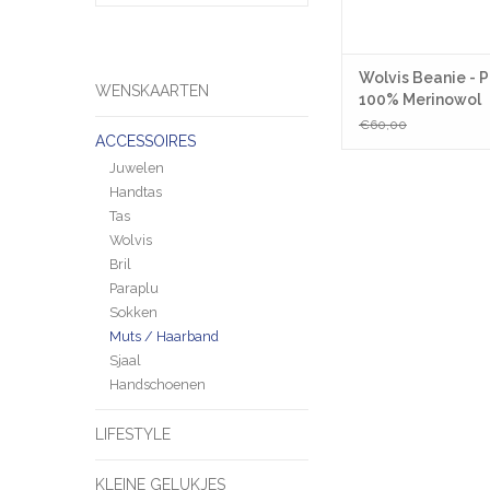
Wolvis Beanie - P
WENSKAARTEN
100% Merinowol
€60,00
ACCESSOIRES
Juwelen
Handtas
Tas
Wolvis
Bril
Paraplu
Sokken
Muts / Haarband
Sjaal
Handschoenen
LIFESTYLE
KLEINE GELUKJES