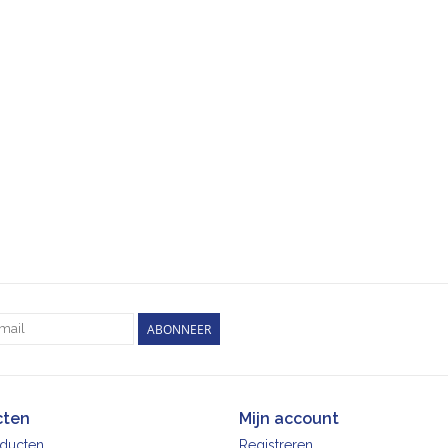
ABONNEER
cten
Mijn account
oducten
Registreren