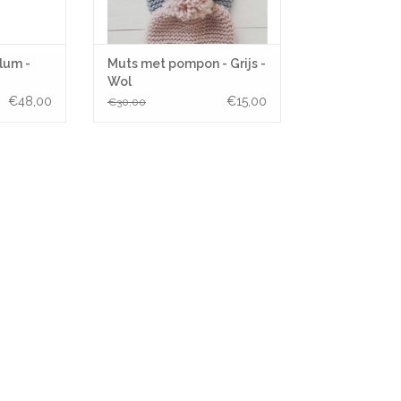
lum -
Muts met pompon - Grijs -
Wol
€48,00
€15,00
€30,00