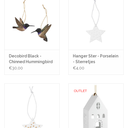
Decobird Black -
Hanger Ster - Porselein
Chinned Hummingbird
- Sterretjes
(set van 2)
€30,00
€4,00
OUTLET