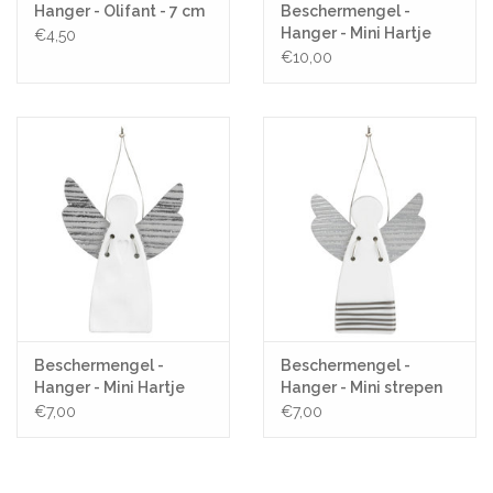
Hanger - Olifant - 7 cm
Beschermengel -
Hanger - Mini Hartje
€4,50
indruk - 9cm
€10,00
Beschermengel -
Beschermengel -
Hanger - Mini Hartje
Hanger - Mini strepen
indruk - 5cm
zilver - 5cm
€7,00
€7,00