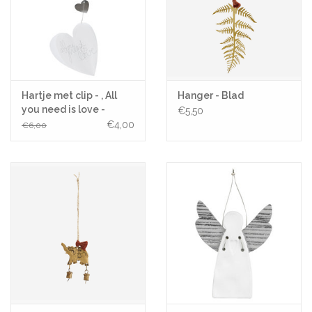
Hartje met clip - , All
Hanger - Blad
you need is love -
€5,50
Lengte 30 cm
€4,00
€6,00