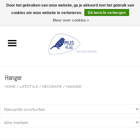
Door het gebruiken van onze website, ga je akkoord met het gebruik van
Wij zijn uitzonderlijk gesloten op Do 13/08
cookies om onze website te verbeteren.
Dit bericht verbergen
0 Artikelen - €0,00
Meer over cookies »
Home
Wenskaarten
Accessoires
Hanger
Lifestyle
HOME
/
LIFESTYLE
/
DECORATIE
/
HANGER
Kleine gelukjes
Troost
Thema