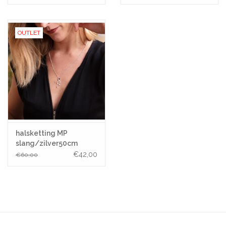
Ø 7,5mm - Goud
OUTLET
halsketting MP
slang/zilver50cm
€42,00
€60,00