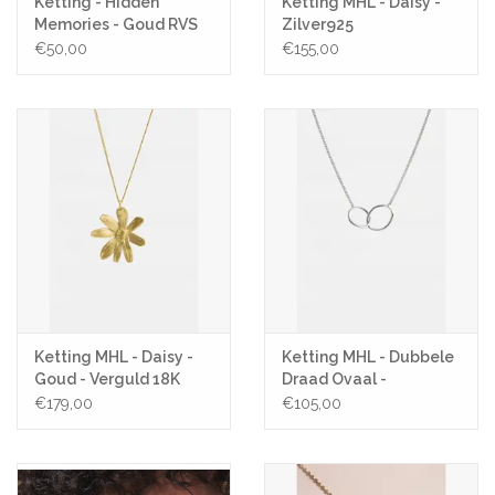
Ketting - Hidden
Ketting MHL - Daisy -
Memories - Goud RVS
Zilver925
€50,00
€155,00
Ketting MHL - Daisy -
Ketting MHL - Dubbele
Goud - Verguld 18K
Draad Ovaal -
Zilver925
€179,00
€105,00