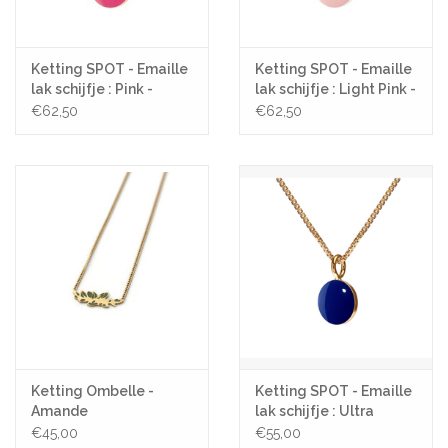
Ketting SPOT - Emaille
Ketting SPOT - Emaille
lak schijfje : Pink -
lak schijfje : Light Pink -
Lengte 60cm, Ø 9mm -
Lengte 60cm, Ø 9mm -
€62,50
€62,50
Zilver
Zilver
Ketting Ombelle -
Ketting SPOT - Emaille
Amande
lak schijfje : Ultra
Marine - Lengte 45cm,
€45,00
€55,00