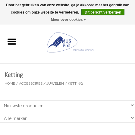
Door het gebruiken van onze website, ga je akkoord met het gebruik van
Wij zijn uitzonderlijk gesloten op Do 13/08
cookies om onze website te verbeteren.
Dit bericht verbergen
0 Artikelen - €0,00
Meer over cookies »
Home
Wenskaarten
Accessoires
Ketting
Lifestyle
HOME
/
ACCESSOIRES
/
JUWELEN
/
KETTING
Kleine gelukjes
Troost
Thema