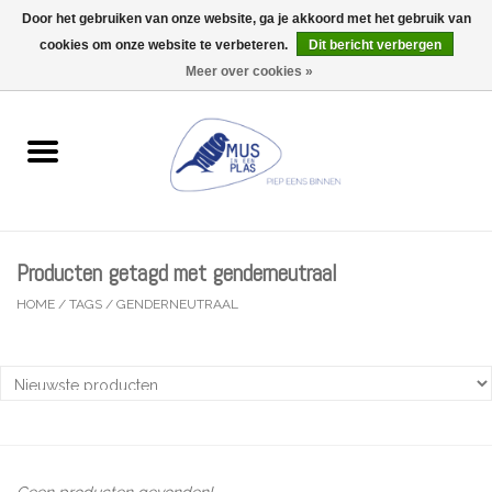
Door het gebruiken van onze website, ga je akkoord met het gebruik van
Wij zijn uitzonderlijk gesloten op Do 13/08
cookies om onze website te verbeteren.
Dit bericht verbergen
0 Artikelen - €0,00
Meer over cookies »
Home
Wenskaarten
Accessoires
Producten getagd met genderneutraal
Lifestyle
HOME
/
TAGS
/
GENDERNEUTRAAL
Kleine gelukjes
Troost
Thema
Geen producten gevonden!...