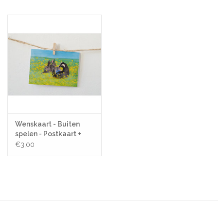
Pasen
Koopjes
Cadeaubonnen
Blog
Wenskaart - Buiten
spelen - Postkaart +
Enveloppe
€3,00