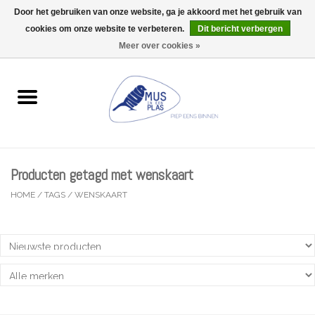
Door het gebruiken van onze website, ga je akkoord met het gebruik van
Wij zijn uitzonderlijk gesloten op Do 06/08 en Do 13/08
cookies om onze website te verbeteren.
Dit bericht verbergen
0 Artikelen - €0,00
Meer over cookies »
Home
Wenskaarten
Accessoires
Producten getagd met wenskaart
Lifestyle
HOME
/
TAGS
/
WENSKAART
Kleine gelukjes
Troost
Thema