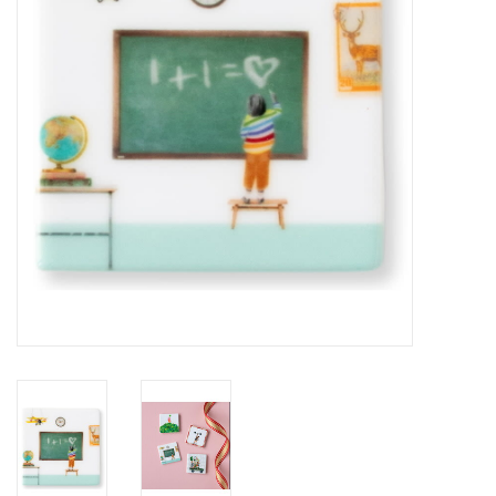
Pasen
Koopjes
Cadeaubonnen
Blog