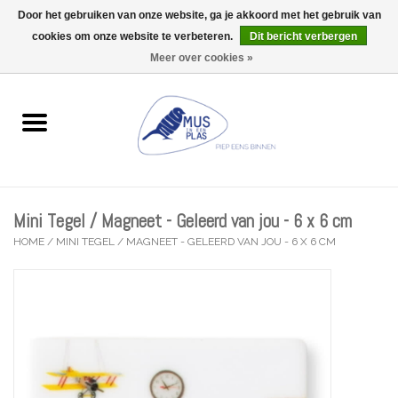
Door het gebruiken van onze website, ga je akkoord met het gebruik van
Wij zijn uitzonderlijk gesloten op Do 13/08
cookies om onze website te verbeteren.
Dit bericht verbergen
0 Artikelen - €0,00
Meer over cookies »
Home
Wenskaarten
Accessoires
Mini Tegel / Magneet - Geleerd van jou - 6 x 6 cm
Lifestyle
HOME
/
MINI TEGEL / MAGNEET - GELEERD VAN JOU - 6 X 6 CM
Kleine gelukjes
Troost
Thema