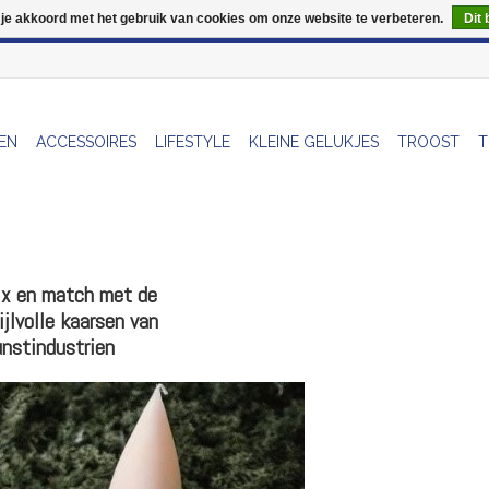
 je akkoord met het gebruik van cookies om onze website te verbeteren.
Dit 
Wij zijn uitzonderlijk gesloten op Do 13/08
EN
ACCESSOIRES
LIFESTYLE
KLEINE GELUKJES
TROOST
T
x en match met de
ijlvolle kaarsen van
nstindustrien