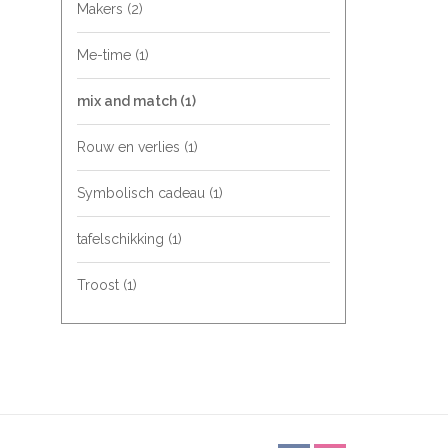
Makers
(2)
Me-time
(1)
mix and match
(1)
Rouw en verlies
(1)
Symbolisch cadeau
(1)
tafelschikking
(1)
Troost
(1)