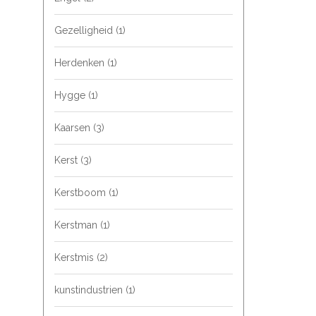
Gezelligheid
(1)
Herdenken
(1)
Hygge
(1)
Kaarsen
(3)
Kerst
(3)
Kerstboom
(1)
Kerstman
(1)
Kerstmis
(2)
kunstindustrien
(1)