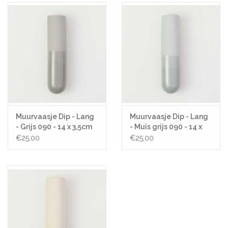
Muurvaasje Dip - Lang
Muurvaasje Dip - Lang
- Grijs 090 - 14 x 3,5cm
- Muis grijs 090 - 14 x
3,5cm
€25,00
€25,00