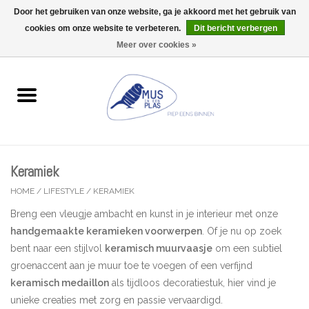
Door het gebruiken van onze website, ga je akkoord met het gebruik van
Wij zijn uitzonderlijk gesloten op Do 13/08
cookies om onze website te verbeteren.
Dit bericht verbergen
0 Artikelen - €0,00
Meer over cookies »
Home
Wenskaarten
Accessoires
Keramiek
Lifestyle
HOME
/
LIFESTYLE
/
KERAMIEK
Breng een vleugje ambacht en kunst in je interieur met onze
Kleine gelukjes
handgemaakte keramieken voorwerpen
. Of je nu op zoek
bent naar een stijlvol
keramisch muurvaasje
om een subtiel
Troost
groenaccent aan je muur toe te voegen of een verfijnd
keramisch medaillon
als tijdloos decoratiestuk, hier vind je
Thema
unieke creaties met zorg en passie vervaardigd.