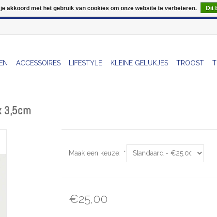
 je akkoord met het gebruik van cookies om onze website te verbeteren.
Dit 
Wij zijn uitzonderlijk gesloten op Do 13/08
EN
ACCESSOIRES
LIFESTYLE
KLEINE GELUKJES
TROOST
T
 x 3,5cm
Maak een keuze:
*
€25,00