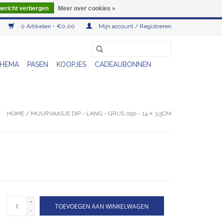
bericht verbergen
Meer over cookies »
0 Artikelen - €0,00
Mijn account / Registreren
HEMA
PASEN
KOOPJES
CADEAUBONNEN
HOME
/
MUURVAASJE DIP - LANG - GRIJS 090 - 14 X 3,5CM
+
TOEVOEGEN AAN WINKELWAGEN
-