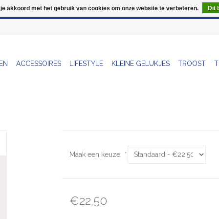
 je akkoord met het gebruik van cookies om onze website te verbeteren.
Dit 
Wij zijn uitzonderlijk gesloten op Do 06/08 en Do 13/08
EN
ACCESSOIRES
LIFESTYLE
KLEINE GELUKJES
TROOST
T
Maak een keuze:
*
€22,50