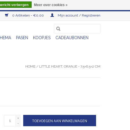
bericht verbergen
Meer over cookies »
0 Artikelen - €0,00
Mijn account / Registreren
HEMA
PASEN
KOOPJES
CADEAUBONNEN
HOME
/
LITTLE HEART, ORANJE - 7,5×6,5×2 CM
+
TOEVOEGEN AAN WINKELWAGEN
-