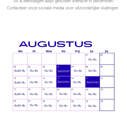
zo & feestdagen altijd gesloten (behalve in december)
Contacteer onze sociale media voor uitzonderlijke sluitingen.