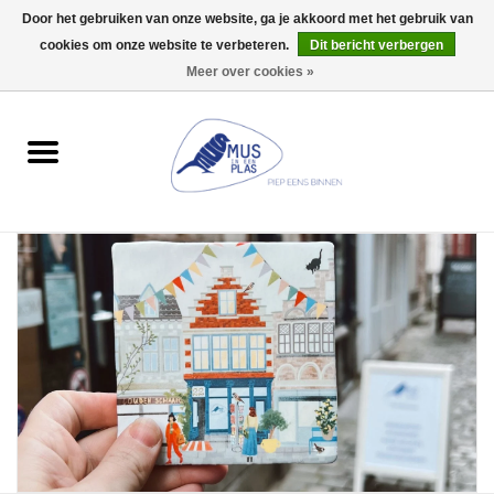
Door het gebruiken van onze website, ga je akkoord met het gebruik van
Wij zijn uitzonderlijk gesloten op Do 13/08
cookies om onze website te verbeteren.
Dit bericht verbergen
0 Artikelen - €0,00
Meer over cookies »
Home
Wenskaarten
Accessoires
Lifestyle
Kleine gelukjes
Troost
Thema