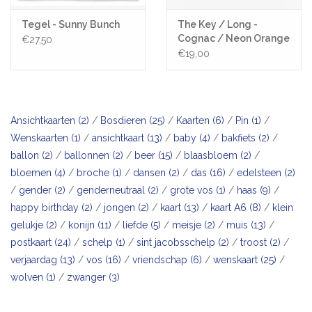
Tegel - Sunny Bunch
The Key / Long -
Cognac / Neon Orange
€27,50
key
€19,00
Ansichtkaarten
(2)
/
Bosdieren
(25)
/
Kaarten
(6)
/
Pin
(1)
/
Wenskaarten
(1)
/
ansichtkaart
(13)
/
baby
(4)
/
bakfiets
(2)
/
ballon
(2)
/
ballonnen
(2)
/
beer
(15)
/
blaasbloem
(2)
/
bloemen
(4)
/
broche
(1)
/
dansen
(2)
/
das
(16)
/
edelsteen
(2)
/
gender
(2)
/
genderneutraal
(2)
/
grote vos
(1)
/
haas
(9)
/
happy birthday
(2)
/
jongen
(2)
/
kaart
(13)
/
kaart A6
(8)
/
klein
gelukje
(2)
/
konijn
(11)
/
liefde
(5)
/
meisje
(2)
/
muis
(13)
/
postkaart
(24)
/
schelp
(1)
/
sint jacobsschelp
(2)
/
troost
(2)
/
verjaardag
(13)
/
vos
(16)
/
vriendschap
(6)
/
wenskaart
(25)
/
wolven
(1)
/
zwanger
(3)