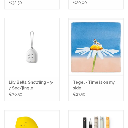
€32,50
€20,00
Lily Bells, Snowling - 3-
Tegel - Time is on my
7 Sec/jingle
side
€30,50
€27,50