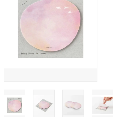
Pasen
Koopjes
Cadeaubonnen
Blog