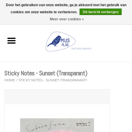
Door het gebruiken van onze website, ga je akkoord met het gebruik van
Wij zijn uitzonderlijk gesloten op Do 13/08
cookies om onze website te verbeteren.
Dit bericht verbergen
0 Artikelen - €0,00
Meer over cookies »
Home
Wenskaarten
Accessoires
Sticky Notes - Sunset (Transparant)
Lifestyle
HOME
/
STICKY NOTES - SUNSET (TRANSPARANT)
Kleine gelukjes
Troost
Thema