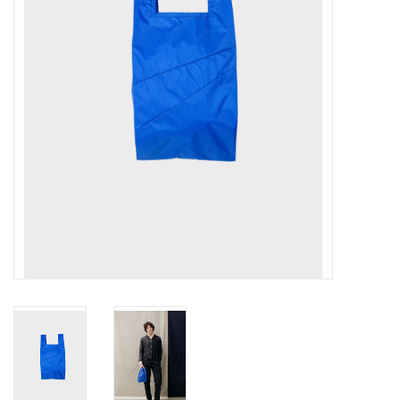
Pasen
Koopjes
Cadeaubonnen
Blog