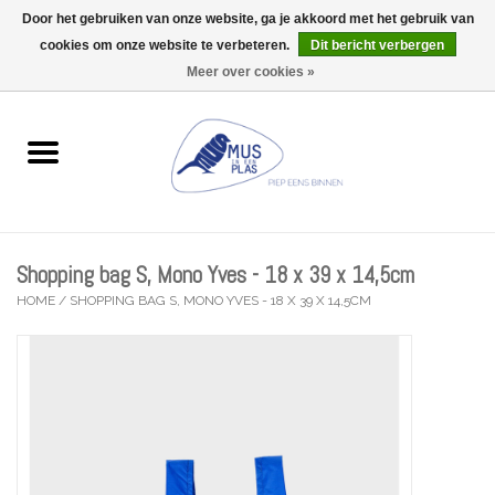
Door het gebruiken van onze website, ga je akkoord met het gebruik van
Wij zijn uitzonderlijk gesloten op Do 13/08
cookies om onze website te verbeteren.
Dit bericht verbergen
0 Artikelen - €0,00
Meer over cookies »
Home
Wenskaarten
Accessoires
Shopping bag S, Mono Yves - 18 x 39 x 14,5cm
Lifestyle
HOME
/
SHOPPING BAG S, MONO YVES - 18 X 39 X 14,5CM
Kleine gelukjes
Troost
Thema