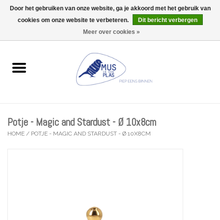
Door het gebruiken van onze website, ga je akkoord met het gebruik van
Wij zijn uitzonderlijk gesloten op Do 13/08
cookies om onze website te verbeteren.
Dit bericht verbergen
0 Artikelen - €0,00
Meer over cookies »
Home
Wenskaarten
Accessoires
Potje - Magic and Stardust - Ø 10x8cm
Lifestyle
HOME
/
POTJE - MAGIC AND STARDUST - Ø 10X8CM
Kleine gelukjes
Troost
Thema