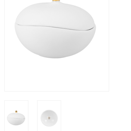
Pasen
Koopjes
Cadeaubonnen
Blog