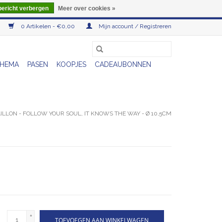
bericht verbergen
Meer over cookies »
0 Artikelen - €0,00
Mijn account / Registreren
HEMA
PASEN
KOOPJES
CADEAUBONNEN
ILLON - FOLLOW YOUR SOUL, IT KNOWS THE WAY - Ø 10,5CM
+
TOEVOEGEN AAN WINKELWAGEN