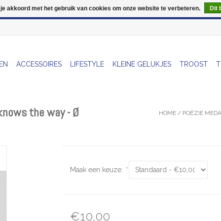
 je akkoord met het gebruik van cookies om onze website te verbeteren.
Dit 
Wij zijn uitzonderlijk gesloten op Do 06/08 en Do 13/08
EN
ACCESSOIRES
LIFESTYLE
KLEINE GELUKJES
TROOST
T
t knows the way - Ø
HOME
/
POËZIE MEDA
Maak een keuze:
*
€10,00