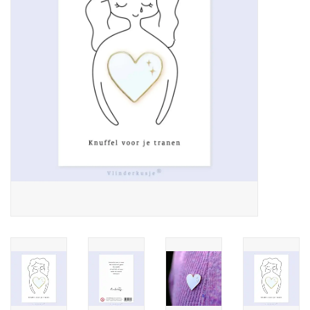
Pasen
Koopjes
Cadeaubonnen
Blog