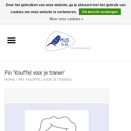
Door het gebruiken van onze website, ga je akkoord met het gebruik van
Wij zijn uitzonderlijk gesloten op Do 06/08 en Do 13/08
cookies om onze website te verbeteren.
Dit bericht verbergen
0 Artikelen - €0,00
Meer over cookies »
Home
Wenskaarten
Accessoires
Pin 'Knuffel voor je tranen'
Lifestyle
HOME
/
PIN 'KNUFFEL VOOR JE TRANEN'
Kleine gelukjes
Troost
Thema