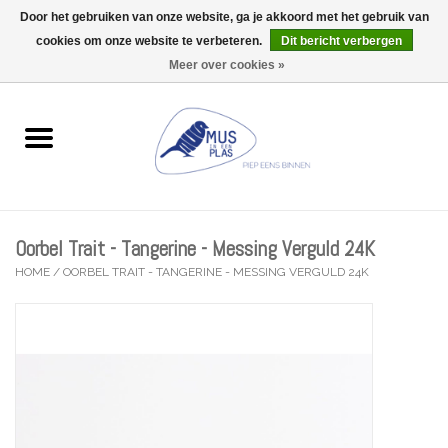
Door het gebruiken van onze website, ga je akkoord met het gebruik van
Wij zijn uitzonderlijk gesloten op Do 13/08
cookies om onze website te verbeteren.
Dit bericht verbergen
0 Artikelen - €0,00
Meer over cookies »
Home
Wenskaarten
Accessoires
Oorbel Trait - Tangerine - Messing Verguld 24K
Lifestyle
HOME
/
OORBEL TRAIT - TANGERINE - MESSING VERGULD 24K
Kleine gelukjes
Troost
Thema