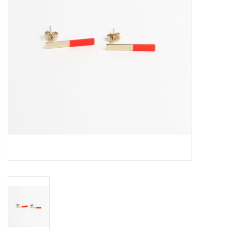
Pasen
Koopjes
Cadeaubonnen
Blog