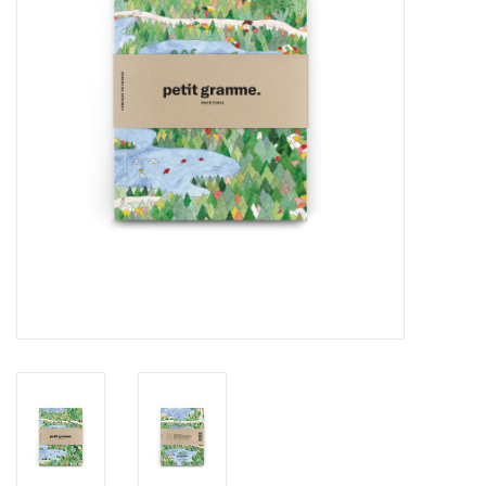
Pasen
Koopjes
Cadeaubonnen
Blog