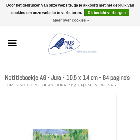
Door het gebruiken van onze website, ga je akkoord met het gebruik van
Wij zijn uitzonderlijk gesloten op Do 13/08
cookies om onze website te verbeteren.
Dit bericht verbergen
0 Artikelen - €0,00
Meer over cookies »
Home
Wenskaarten
Accessoires
Notitieboekje A6 - Jura - 10,5 x 14 cm - 64 pagina's
Lifestyle
HOME
/
NOTITIEBOEKJE A6 - JURA - 10,5 X 14 CM - 64 PAGINA'S
Kleine gelukjes
Troost
Thema