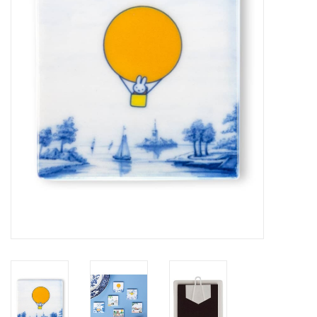
Pasen
Koopjes
Cadeaubonnen
Blog