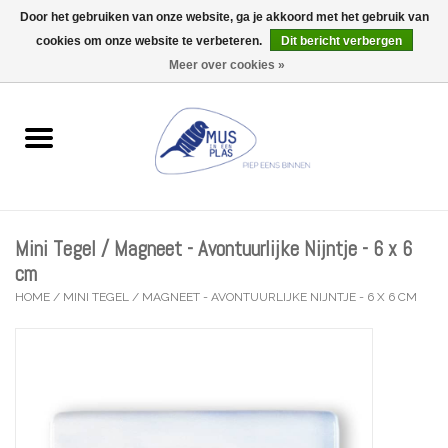
Door het gebruiken van onze website, ga je akkoord met het gebruik van
Wij zijn uitzonderlijk gesloten op Do 06/08 en Do 13/08
cookies om onze website te verbeteren.
Dit bericht verbergen
0 Artikelen - €0,00
Meer over cookies »
Home
Wenskaarten
Accessoires
Mini Tegel / Magneet - Avontuurlijke Nijntje - 6 x 6
Lifestyle
cm
HOME
/
MINI TEGEL / MAGNEET - AVONTUURLIJKE NIJNTJE - 6 X 6 CM
Kleine gelukjes
Troost
Thema