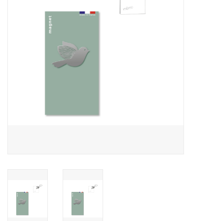
Pasen
Koopjes
Cadeaubonnen
Blog