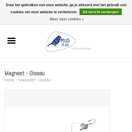
Door het gebruiken van onze website, ga je akkoord met het gebruik van
Wij zijn uitzonderlijk gesloten op Do 13/08
cookies om onze website te verbeteren.
Dit bericht verbergen
0 Artikelen - €0,00
Meer over cookies »
Home
Wenskaarten
Accessoires
Magneet - Oiseau
Lifestyle
HOME
/
MAGNEET - OISEAU
Kleine gelukjes
Troost
Thema