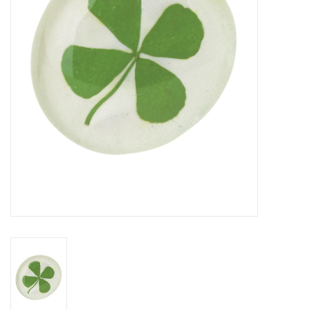
Pasen
Koopjes
Cadeaubonnen
Blog