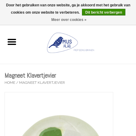
Door het gebruiken van onze website, ga je akkoord met het gebruik van
Wij zijn uitzonderlijk gesloten op Do 06/08 en Do 13/08
cookies om onze website te verbeteren.
Dit bericht verbergen
0 Artikelen - €0,00
Meer over cookies »
Home
Wenskaarten
Accessoires
Magneet Klavertjevier
Lifestyle
HOME
/
MAGNEET KLAVERTJEVIER
Kleine gelukjes
Troost
Thema