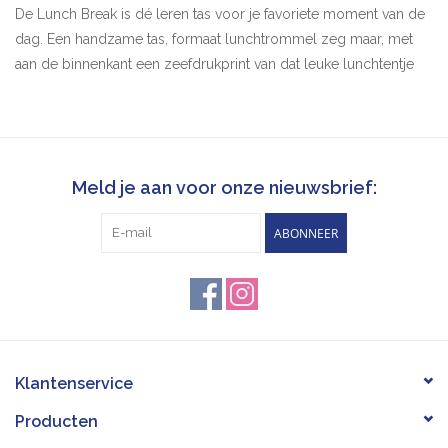
De
Lunch
Break is dé leren tas voor je favoriete moment van de
dag. Een handzame tas, formaat lunchtrommel zeg maar, met
aan de binnenkant een zeefdrukprint van dat leuke lunchtentje
op de hoek. En compact als-ie is, biedt de
Lunch
Break binnenin
toch verrassend veel ruimte. Kom, wie gaat er mee lunchen?
aan de binnenzijde een print van de gevel van een lunchtentje
Meld je aan voor onze nieuwsbrief:
onder de flap aan de voorkant twee vakjes voor pasjes
sluit met een
drukknoop
aan de onderkant
ABONNEER
verstelbare
schouderband
Formaat:
20 x 12 x 6 cm
Materiaal
Al onze tassen, etuis en portemonnees worden met liefde
gemaakt in een familie naaiatelier in Polen. Elk Keecie artikel is
Klantenservice
dus volledig handgemaakt en uniek!
Producten
Dit item is gemaakt van gekleurd leer. We gebruiken hiervoor