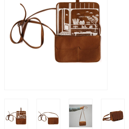
Pasen
Koopjes
Cadeaubonnen
Blog