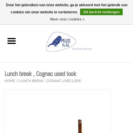
Door het gebruiken van onze website, ga je akkoord met het gebruik van
Wij zijn uitzonderlijk gesloten op Do 13/08
cookies om onze website te verbeteren.
Dit bericht verbergen
0 Artikelen - €0,00
Meer over cookies »
Home
Wenskaarten
Accessoires
Lunch break , Cognac used look
Lifestyle
HOME
/
LUNCH BREAK , COGNAC USED LOOK
Kleine gelukjes
Troost
Thema