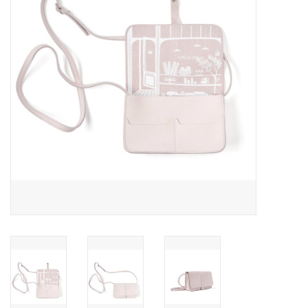
Pasen
Koopjes
Cadeaubonnen
Blog