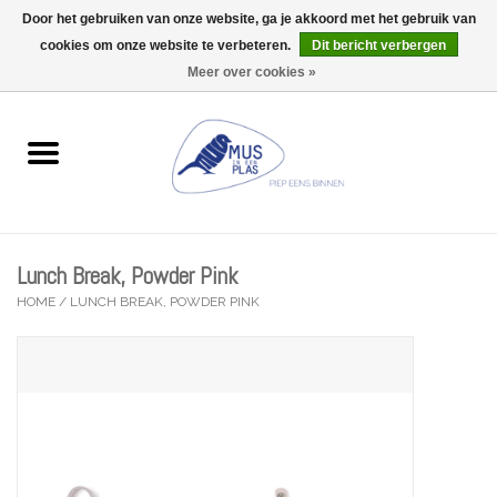
Door het gebruiken van onze website, ga je akkoord met het gebruik van
Wij zijn uitzonderlijk gesloten op Do 06/08 en Do 13/08
cookies om onze website te verbeteren.
Dit bericht verbergen
0 Artikelen - €0,00
Meer over cookies »
Home
Wenskaarten
Accessoires
Lunch Break, Powder Pink
Lifestyle
HOME
/
LUNCH BREAK, POWDER PINK
Kleine gelukjes
Troost
Thema