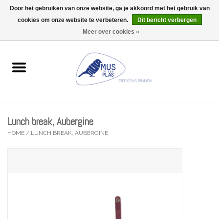
Door het gebruiken van onze website, ga je akkoord met het gebruik van
Wij zijn uitzonderlijk gesloten op Do 13/08
cookies om onze website te verbeteren.
Dit bericht verbergen
0 Artikelen - €0,00
Meer over cookies »
Home
Wenskaarten
Accessoires
Lunch break, Aubergine
Lifestyle
HOME
/
LUNCH BREAK, AUBERGINE
Kleine gelukjes
Troost
Thema