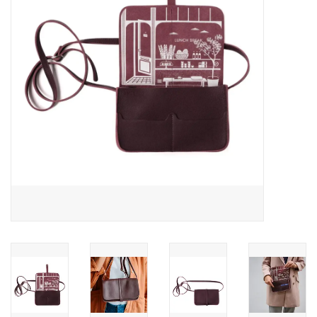
Pasen
Koopjes
Cadeaubonnen
Blog