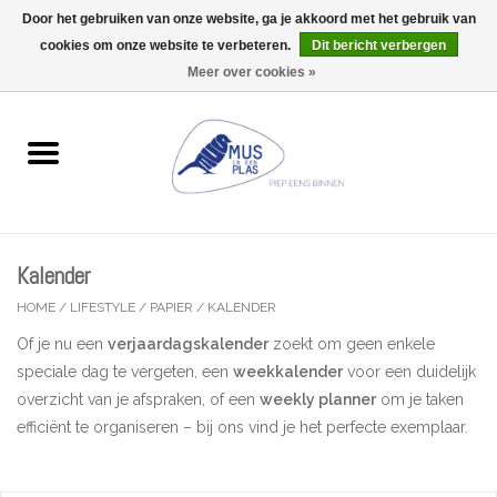
Door het gebruiken van onze website, ga je akkoord met het gebruik van
Wij zijn uitzonderlijk gesloten op Do 06/08 en Do 13/08
cookies om onze website te verbeteren.
Dit bericht verbergen
0 Artikelen - €0,00
Meer over cookies »
Home
Wenskaarten
Accessoires
Kalender
Lifestyle
HOME
/
LIFESTYLE
/
PAPIER
/
KALENDER
Of je nu een
verjaardagskalender
zoekt om geen enkele
Kleine gelukjes
speciale dag te vergeten, een
weekkalender
voor een duidelijk
overzicht van je afspraken, of een
weekly planner
om je taken
Troost
efficiënt te organiseren – bij ons vind je het perfecte exemplaar.
Thema