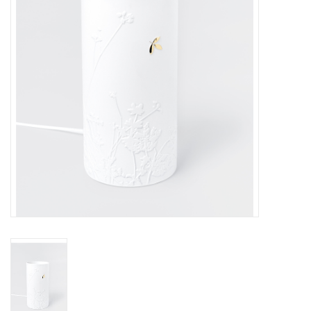
Pasen
Koopjes
Cadeaubonnen
Blog