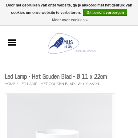
Door het gebruiken van onze website, ga je akkoord met het gebruik van
Wij zijn uitzonderlijk gesloten op Do 13/08
cookies om onze website te verbeteren.
Dit bericht verbergen
0 Artikelen - €0,00
Meer over cookies »
Home
Wenskaarten
Accessoires
Led Lamp - Het Gouden Blad - Ø 11 x 22cm
Lifestyle
HOME
/
LED LAMP - HET GOUDEN BLAD - Ø 11 X 22CM
Kleine gelukjes
Troost
Thema