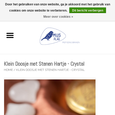
Door het gebruiken van onze website, ga je akkoord met het gebruik van
Wij zijn uitzonderlijk gesloten op Do 13/08
cookies om onze website te verbeteren.
Dit bericht verbergen
0 Artikelen - €0,00
Meer over cookies »
Home
Wenskaarten
Accessoires
Klein Doosje met Stenen Hartje - Crystal
Lifestyle
HOME
/
KLEIN DOOSJE MET STENEN HARTJE - CRYSTAL
Kleine gelukjes
Troost
Thema