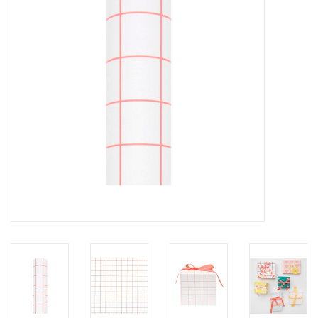
Pasen
Koopjes
Cadeaubonnen
Blog