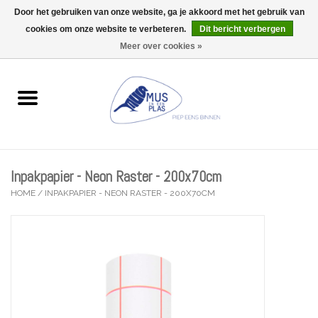
Door het gebruiken van onze website, ga je akkoord met het gebruik van
Wij zijn uitzonderlijk gesloten op Do 13/08
cookies om onze website te verbeteren.
Dit bericht verbergen
0 Artikelen - €0,00
Meer over cookies »
Home
Wenskaarten
Accessoires
Inpakpapier - Neon Raster - 200x70cm
Lifestyle
HOME
/
INPAKPAPIER - NEON RASTER - 200X70CM
Kleine gelukjes
Troost
Thema