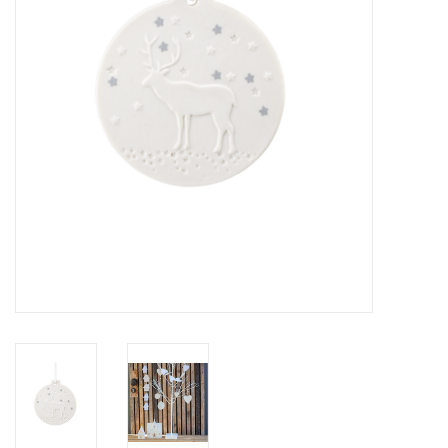
Pasen
Koopjes
Cadeaubonnen
Blog