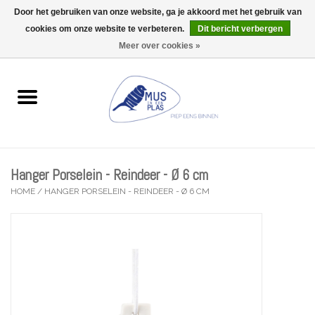
Door het gebruiken van onze website, ga je akkoord met het gebruik van
Wij zijn uitzonderlijk gesloten op Do 13/08
cookies om onze website te verbeteren.
Dit bericht verbergen
0 Artikelen - €0,00
Meer over cookies »
Home
Wenskaarten
Accessoires
Hanger Porselein - Reindeer - Ø 6 cm
Lifestyle
HOME
/
HANGER PORSELEIN - REINDEER - Ø 6 CM
Kleine gelukjes
Troost
Thema