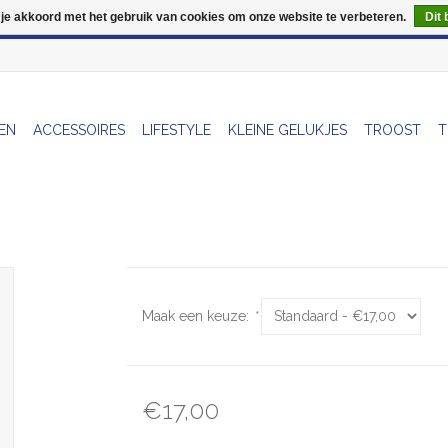
 je akkoord met het gebruik van cookies om onze website te verbeteren.
Dit 
Wij zijn uitzonderlijk gesloten op Do 13/08
EN
ACCESSOIRES
LIFESTYLE
KLEINE GELUKJES
TROOST
T
Maak een keuze:
*
€17,00