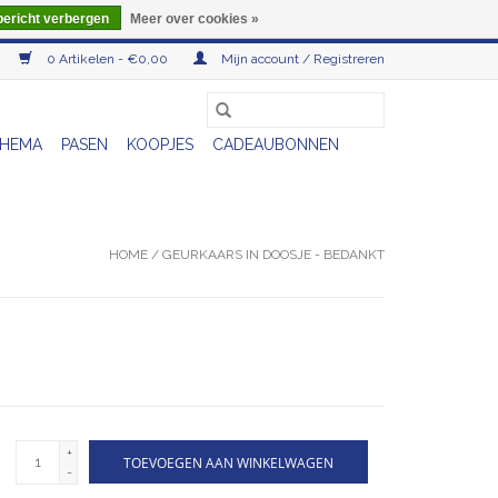
bericht verbergen
Meer over cookies »
0 Artikelen - €0,00
Mijn account / Registreren
HEMA
PASEN
KOOPJES
CADEAUBONNEN
HOME
/
GEURKAARS IN DOOSJE - BEDANKT
+
TOEVOEGEN AAN WINKELWAGEN
-