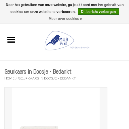
Door het gebruiken van onze website, ga je akkoord met het gebruik van
Wij zijn uitzonderlijk gesloten op Do 13/08
cookies om onze website te verbeteren.
Dit bericht verbergen
0 Artikelen - €0,00
Meer over cookies »
Home
Wenskaarten
Accessoires
Geurkaars in Doosje - Bedankt
Lifestyle
HOME
/
GEURKAARS IN DOOSJE - BEDANKT
Kleine gelukjes
Troost
Thema