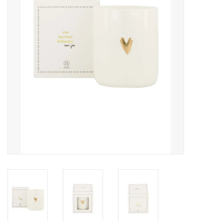
Pasen
Koopjes
Cadeaubonnen
Blog