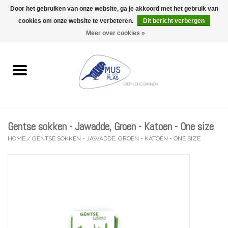
Door het gebruiken van onze website, ga je akkoord met het gebruik van
Wij zijn uitzonderlijk gesloten op Do 13/08
cookies om onze website te verbeteren.
Dit bericht verbergen
0 Artikelen - €0,00
Meer over cookies »
Home
Wenskaarten
Accessoires
Gentse sokken - Jawadde, Groen - Katoen - One size
Lifestyle
HOME
/
GENTSE SOKKEN - JAWADDE, GROEN - KATOEN - ONE SIZE
Kleine gelukjes
Troost
Thema