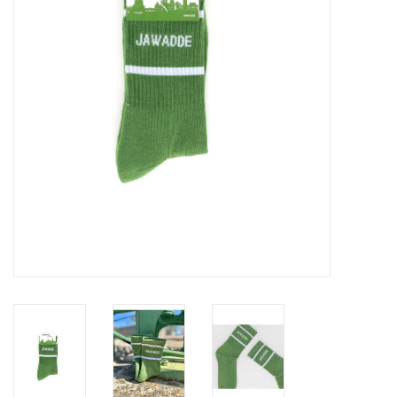
Pasen
Koopjes
Cadeaubonnen
Blog