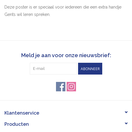
Deze poster is er speciaal voor iedereen die een extra handje
Gents wil leren spreken.
Ontdek 50 nieuwe dialectwoorden met deze orginele
deurposter met woordzoeker!
Formaat 44 x 99 cm
Urenlang spelplezier verzekerd!
Kwalitatieve verpakking
Meld je aan voor onze nieuwsbrief:
Made in Belgium
ABONNEER
Klantenservice
Producten