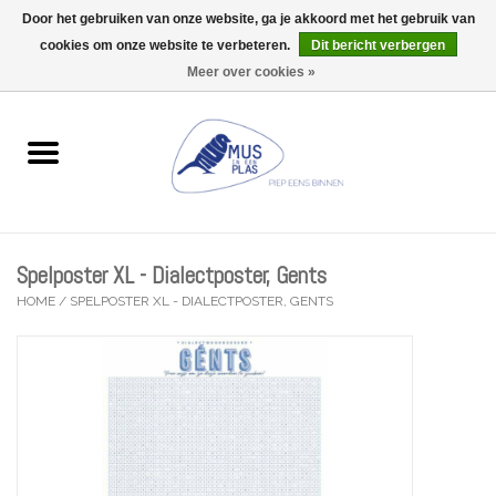
Door het gebruiken van onze website, ga je akkoord met het gebruik van
Wij zijn uitzonderlijk gesloten op Do 13/08
cookies om onze website te verbeteren.
Dit bericht verbergen
0 Artikelen - €0,00
Meer over cookies »
Home
Wenskaarten
Accessoires
Spelposter XL - Dialectposter, Gents
Lifestyle
HOME
/
SPELPOSTER XL - DIALECTPOSTER, GENTS
Kleine gelukjes
Troost
Thema