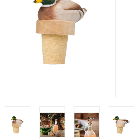
Pasen
Koopjes
Cadeaubonnen
Blog