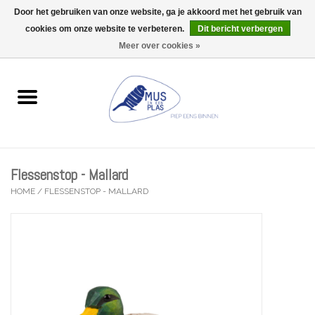
Door het gebruiken van onze website, ga je akkoord met het gebruik van
Wij zijn uitzonderlijk gesloten op Do 13/08
cookies om onze website te verbeteren.
Dit bericht verbergen
0 Artikelen - €0,00
Meer over cookies »
Home
Wenskaarten
Accessoires
Flessenstop - Mallard
Lifestyle
HOME
/
FLESSENSTOP - MALLARD
Kleine gelukjes
Troost
Thema