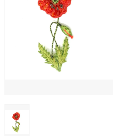
Pasen
Koopjes
Cadeaubonnen
Blog