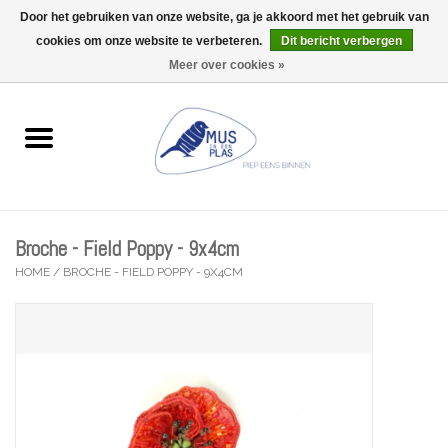
Door het gebruiken van onze website, ga je akkoord met het gebruik van
Wij zijn uitzonderlijk gesloten op Do 13/08
cookies om onze website te verbeteren.
Dit bericht verbergen
0 Artikelen - €0,00
Meer over cookies »
Home
Wenskaarten
Accessoires
Broche - Field Poppy - 9x4cm
Lifestyle
HOME
/
BROCHE - FIELD POPPY - 9X4CM
Kleine gelukjes
Troost
Thema