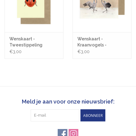
Wenskaart -
Wenskaart -
Tweestippeling
Kraanvogels -
Lieveheersbeestje -
Postkaart + Envelop
€3,00
€3,00
Postkaart + Envelop
Meld je aan voor onze nieuwsbrief:
ABONNEER