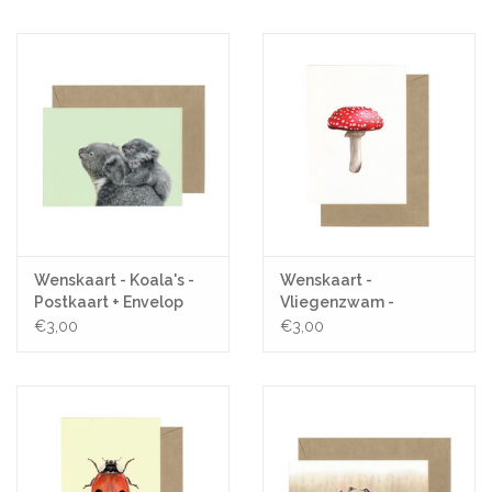
Pasen
Koopjes
Cadeaubonnen
Blog
Wenskaart - Koala's -
Wenskaart -
Postkaart + Envelop
Vliegenzwam -
Postkaart + Envelop
€3,00
€3,00