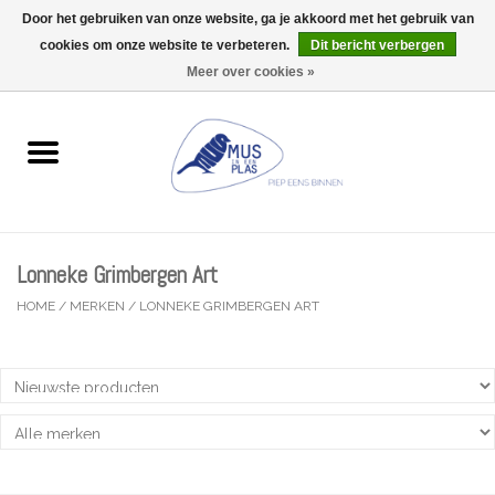
Door het gebruiken van onze website, ga je akkoord met het gebruik van
Wij zijn uitzonderlijk gesloten op Do 06/08 en Do 13/08
cookies om onze website te verbeteren.
Dit bericht verbergen
0 Artikelen - €0,00
Meer over cookies »
Home
Wenskaarten
Accessoires
Lonneke Grimbergen Art
Lifestyle
HOME
/
MERKEN
/
LONNEKE GRIMBERGEN ART
Kleine gelukjes
Troost
Thema