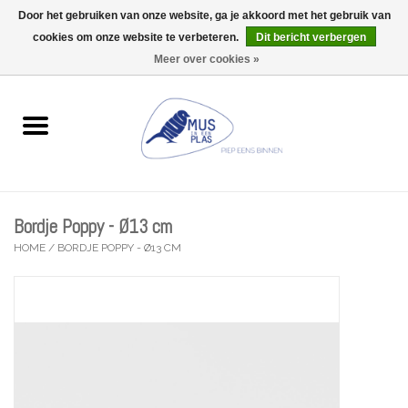
Door het gebruiken van onze website, ga je akkoord met het gebruik van
Wij zijn uitzonderlijk gesloten op Do 13/08
cookies om onze website te verbeteren.
Dit bericht verbergen
0 Artikelen - €0,00
Meer over cookies »
Home
Wenskaarten
Accessoires
Bordje Poppy - Ø13 cm
Lifestyle
HOME
/
BORDJE POPPY - Ø13 CM
Kleine gelukjes
Troost
Thema