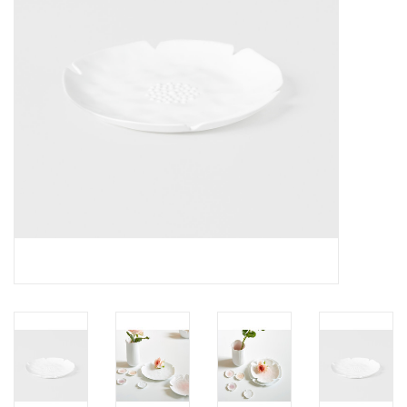
Pasen
Koopjes
Cadeaubonnen
Blog