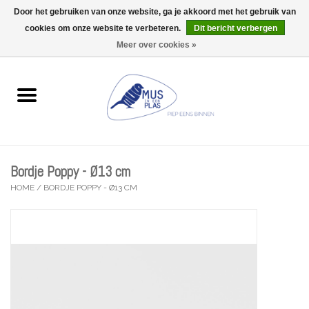
Door het gebruiken van onze website, ga je akkoord met het gebruik van
Wij zijn uitzonderlijk gesloten op Do 13/08
cookies om onze website te verbeteren.
Dit bericht verbergen
0 Artikelen - €0,00
Meer over cookies »
Home
Wenskaarten
Accessoires
Bordje Poppy - Ø13 cm
Lifestyle
HOME
/
BORDJE POPPY - Ø13 CM
Kleine gelukjes
Troost
Thema