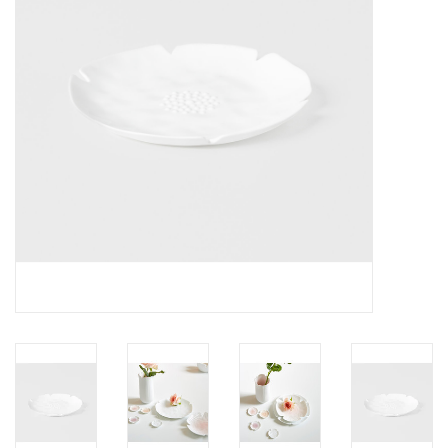
Pasen
Koopjes
Cadeaubonnen
Blog