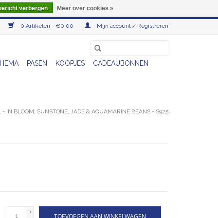
bericht verbergen
Meer over cookies »
0 Artikelen - €0,00
Mijn account / Registreren
HEMA
PASEN
KOOPJES
CADEAUBONNEN
- IN BLOOM, SUNSTONE, JADE & AQUAMARINE BEANS - S925
+
TOEVOEGEN AAN WINKELWAGEN