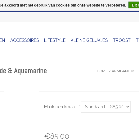
 je akkoord met het gebruik van cookies om onze website te verbeteren.
Dit 
Wij zijn uitzonderlijk gesloten op Do 06/08 en Do 13/08
EN
ACCESSOIRES
LIFESTYLE
KLEINE GELUKJES
TROOST
T
ade & Aquamarine
HOME
/
ARMBAND MHL 
Maak een keuze:
*
€85,00