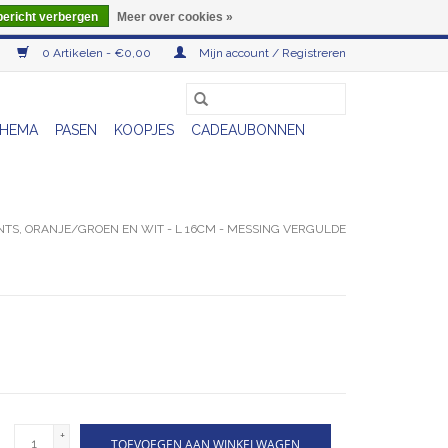
bericht verbergen
Meer over cookies »
0 Artikelen - €0,00
Mijn account / Registreren
HEMA
PASEN
KOOPJES
CADEAUBONNEN
TS, ORANJE/GROEN EN WIT - L 16CM - MESSING VERGULDE
+
TOEVOEGEN AAN WINKELWAGEN