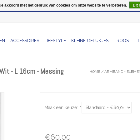
 je akkoord met het gebruik van cookies om onze website te verbeteren.
Dit 
Wij zijn uitzonderlijk gesloten op Do 13/08
EN
ACCESSOIRES
LIFESTYLE
KLEINE GELUKJES
TROOST
T
Wit - L 16cm - Messing
HOME
/
ARMBAND - ELEMEN
Maak een keuze:
*
€60,00