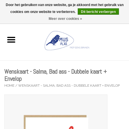
Door het gebruiken van onze website, ga je akkoord met het gebruik van
Wij zijn uitzonderlijk gesloten op Do 13/08
cookies om onze website te verbeteren.
Dit bericht verbergen
0 Artikelen - €0,00
Meer over cookies »
Home
Wenskaarten
Accessoires
Wenskaart - Salma, Bad ass - Dubbele kaart +
Lifestyle
Envelop
HOME
/
WENSKAART - SALMA, BAD ASS - DUBBELE KAART + ENVELOP
Kleine gelukjes
Troost
Thema