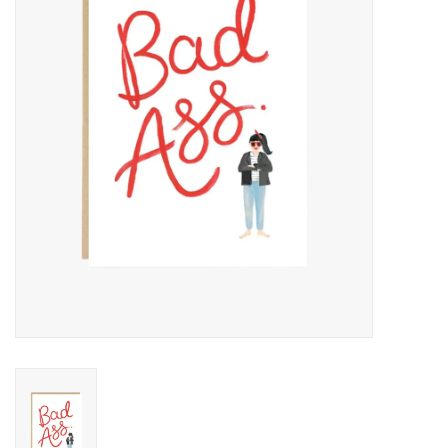
Pasen
Koopjes
Cadeaubonnen
Blog