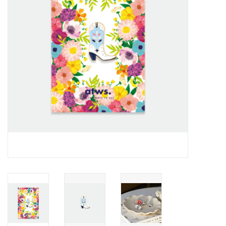
Pasen
Koopjes
Cadeaubonnen
Blog