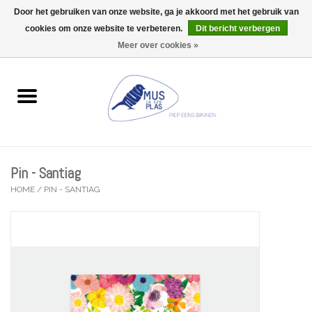
Door het gebruiken van onze website, ga je akkoord met het gebruik van
Wij zijn uitzonderlijk gesloten op Do 13/08
cookies om onze website te verbeteren.
Dit bericht verbergen
0 Artikelen - €0,00
Meer over cookies »
Home
Wenskaarten
Accessoires
Pin - Santiag
Lifestyle
HOME
/
PIN - SANTIAG
Kleine gelukjes
Troost
Thema