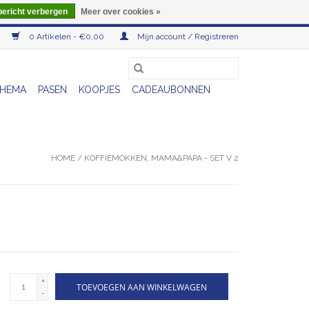
bericht verbergen
Meer over cookies »
0 Artikelen - €0,00
Mijn account / Registreren
HEMA
PASEN
KOOPJES
CADEAUBONNEN
HOME
/
KOFFIEMOKKEN, MAMA&PAPA - SET V 2
+
TOEVOEGEN AAN WINKELWAGEN
-