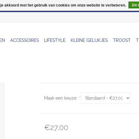
 je akkoord met het gebruik van cookies om onze website te verbeteren.
Dit 
Wij zijn uitzonderlijk gesloten op Do 06/08 en Do 13/08
EN
ACCESSOIRES
LIFESTYLE
KLEINE GELUKJES
TROOST
T
Maak een keuze:
*
€27,00