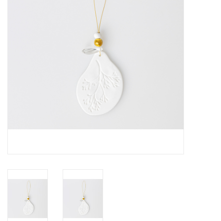
Pasen
Koopjes
Cadeaubonnen
Blog