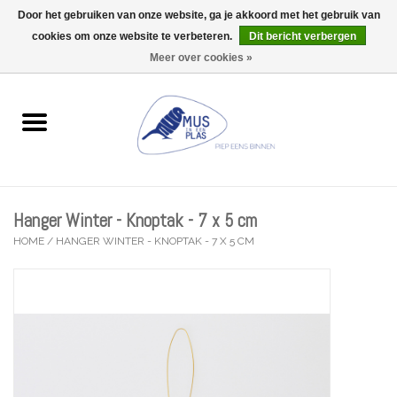
Door het gebruiken van onze website, ga je akkoord met het gebruik van
Wij zijn uitzonderlijk gesloten op Do 13/08
cookies om onze website te verbeteren.
Dit bericht verbergen
0 Artikelen - €0,00
Meer over cookies »
Home
Wenskaarten
Accessoires
Hanger Winter - Knoptak - 7 x 5 cm
Lifestyle
HOME
/
HANGER WINTER - KNOPTAK - 7 X 5 CM
Kleine gelukjes
Troost
Thema